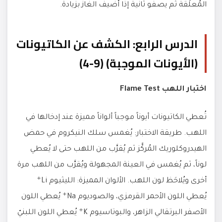
المُعلَّقة ثم يصفو ثانية إذا أُضيف الغاز بزيادة.
الدرس الرابع: الكشف عن الكاتيونات
(الأيونات الموجبة) (9-4)
اختبار اللهب Flame Test
تُعطي الكاتيونات أيوناً موجباً ألواناً مميزة عند إدخالها في
اللهب. طريقة الاختبار: يُغمس سلك النيكروم في حمض
الهيدروكلوريك المُركَّز ثم يُقرَّب من اللهب حتى لا يُعطي
لوناً، ثم يُغمس في العينة المجهولة ويُقرَّب من اللهب مرة
أخرى ويُلاحَظ لون اللهب. الألوان المميزة: الليثيوم Li⁺
يُعطي اللون الأحمر القرمزي، والصوديوم Na⁺ يُعطي اللون
الأصفر البرتقالي الزاهر، والبوتاسيوم K⁺ يُعطي اللون اللبنيّ