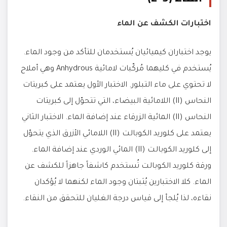
اختبارات الكشف عن الماء
يوجد اختباران كيميائيان يُستخدمان للتأكد من وجود الماء.
يُستخدم في كليهما مُركّبات لامائية Anhydrous وهي أملاح
لا تحتوي على ماء التبلور. الاختبار الأول يعتمد على كبريتات
النحاس (II) اللامائية البيضاء، التي تتحوّل إلى كبريتات
النحاس (II) المائية الزرقاء عند إضافة الماء. الاختبار الثاني
يعتمد على كلوريد الكوبالت (II) اللامائي الأزرق الذي يتحوّل
إلى كلوريد الكوبالت (II) المائي الوردي عند إضافة الماء.
ورقة كلوريد الكوبالت تُستخدم كاشفاً جاهزاً للكشف عن
الماء. كلا الاختبارين يُثبتان وجود الماء لكنهما لا يُؤكدان
نقاءه، لذا يُلجأ إلى قياس درجة الغليان للتحقق من النقاء.