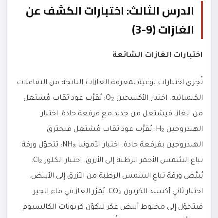
الدرس الثالث: اختبارات الكشف عن
الغازات (9-3)
اختبارات الغازات الشائعة
تُجرى اختبارات نوعية لمعرفة الغازات الناتجة من التفاعلات
الكيميائية. اختبار الأكسجين O₂: يُقرَّب عود ثقاب مُشتعِل
من الغاز، فيشتعل من جديد مع فرقعة حادة. اختبار
الهيدروجين H₂: يُقرَّب عود ثقاب مُشتعِل فيحترق
الهيدروجين بفرقعة حادة. اختبار الأمونيا NH₃: تتحوّل ورقة
تباع الشمس الأحمر الرطبة إلى الأزرق. اختبار الكلور Cl₂:
يُبيَّض ورقة تباع الشمس الرطبة من الأزرق إلى الأبيض.
اختبار ثاني أكسيد الكربون CO₂: يُمرَّر الغاز في ماء الجير
فيتحوّل إلى مخلوط أبيض عكر لتكوّن كربونات الكالسيوم