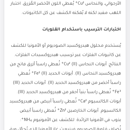
الأرجواني، والنحاس Cu²⁺ يُعطي اللون الأخضر المُزرق. اختبار
اللهب مفيد لكنه لا يُمكنه الكشف عن كل الكاتيونات.
اختبارات الترسيب باستخدام القلويات
يُستخدم محلول هيدروكسيد الصوديوم أو الأمونيا للكشف
عن كاتيونات الفلزات عبر ترسيب هيدروكسيدات الفلزات.
النتائج: أيونات النحاس (II) Cu²⁺ تُعطي راسباً أزرق فاتح من
هيدروكسيد النحاس (II). أيونات الحديد (II) Fe²⁺ تُعطي
راسباً أخضر من هيدروكسيد الحديد (II). أيونات الحديد (III)
Fe³⁺ تُعطي راسباً بنياً أحمر من هيدروكسيد الحديد (III).
أيونات الكالسيوم Ca²⁺ تُعطي راسباً أبيض من هيدروكسيد
الكالسيوم. أيونات الخارصين Zn²⁺ تُعطي راسباً أبيض
يذوب في الأمونيا الزائدة. للكشف عن الأمونيوم NH₄⁺:
تُضاف قلوية الصوديوم فينبعث غاز الأمونيا الذي يُحوّل ورق