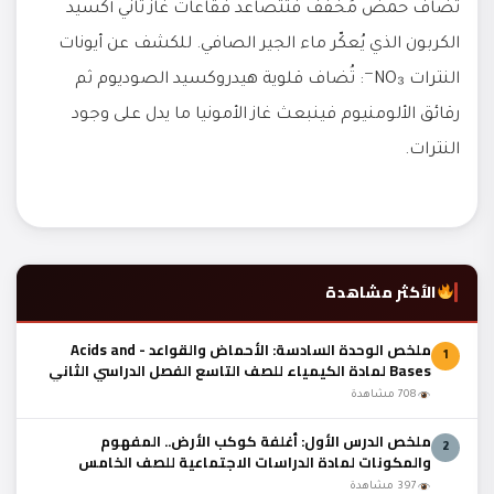
تُضاف حمض مُخفَّف فتتصاعد فقاعات غاز ثاني أكسيد
الكربون الذي يُعكّر ماء الجير الصافي. للكشف عن أيونات
النترات NO₃⁻: تُضاف قلوية هيدروكسيد الصوديوم ثم
رقائق الألومنيوم فينبعث غاز الأمونيا ما يدل على وجود
النترات.
الأكثر مشاهدة
ملخص الوحدة السادسة: الأحماض والقواعد - Acids and
1
Bases لمادة الكيمياء للصف التاسع الفصل الدراسي الثاني
المنهج العماني
708 مشاهدة
ملخص الدرس الأول: أغلفة كوكب الأرض.. المفهوم
2
والمكونات لمادة الدراسات الاجتماعية للصف الخامس
الفصل الدراسي الثاني المنهج العماني
397 مشاهدة