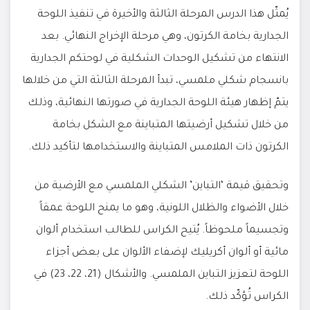
يُمثّل هذا الدرس المرحلة الثالثة والأخيرة في تنفيذ اللوحة
الجدارية بخامة الكرتون، وهي مرحلة الإخراج النهائي. بعد
الانتهاء من تشكيل الوحدات الشكلية في لوحتكم الجدارية
بانسجام شكلي ملمسي، تبدأ المرحلة الثالثة التي من خلالها
يتمّ إظهار هيئة اللوحة الجدارية في صورتها النهائية، وذلك
من خلال تشكيل أرضيتها المتباينة مع الشكل بخامة
الكرتون ذات الملامس المتباينة والاستخدامها لتأكيد ذلك.
وتحقيق قيمة ‘التباين’ الشكلي الملمسي مع الأرضية من
خلال الأضواء والظلال اللونية، وهو ما يمنح اللوحة عمقاً
وتجسيماً ملحوظاً. يُتيح الكراس للطالب استخدام ألوان
مائية أو ألوان أكريليك لإضفاء الألوان على بعض أجزاء
اللوحة لتعزيز التباين الملمسي. والأشكال (21، 22، 23) في
الكراس تُؤكّد ذلك.