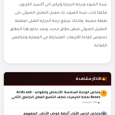
شدة الضوء ودرجة الحرارة وتركيز ثاني أكسيد الكربون.
فكلما زادت شدة الضوء، زاد معدل التمثيل الضوئي حتى
نقطة معينة. وكذلك ترتفع درجة الحرارة المثلى لعملية
التمثيل الضوئي ضمن نطاق محدد، وبعد تجاوز هذا النطاق
تنخفض كفاءة الأنزيمات المشاركة في العملية وتتناقص
الكفاءة.
الأكثر مشاهدة
ملخص الوحدة السادسة: الأحماض والقواعد - Acids and
1
Bases لمادة الكيمياء للصف التاسع الفصل الدراسي الثاني
المنهج العماني
708 مشاهدة
ملخص الدرس الأول: أغلفة كوكب الأرض.. المفهوم
2