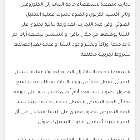
تجارب متعددة لاستقصاء حاجة النبات إلى الكلوروفيل
وثاني أكسيد الكربون والضوء لحدوث عملية التمثيل
الضوئي. وفي هذه التجارب، نُعد ورقة نباتية تحتوي على
النشا بوضعها في مكان دافئ أو مُشمس لبضعة أيام، ثم
نأخذ منها أوراقاً ونختبر وجود النشا أو عدمه بعد إخضاعها
لشروط تجريبية مختلفة.
لاستقصاء حاجة النبات إلى الضوء لحدوث عملية التمثيل
الضوئي: نُغطي جزءاً من ورقة النبات بغطاء معتم لمنع
وصول الضوء إليه، وبعد أيام نُجري اختبار اليود على الورقة.
نجد أن الجزء المغطى لا يُعطي نتيجة إيجابية للنشا بينما
الجزء المعرض للضوء يحتوي على النشا، مما يدل على أن
الضوء شرط أساسي لحدوث التمثيل الضوئي.