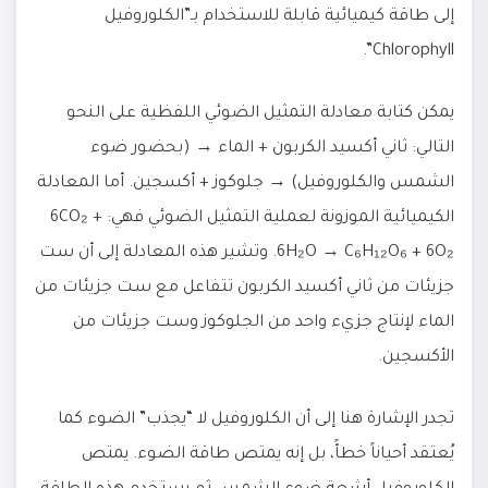
إلى طاقة كيميائية قابلة للاستخدام بـ”الكلوروفيل
Chlorophyll”.
يمكن كتابة معادلة التمثيل الضوئي اللفظية على النحو
التالي: ثاني أكسيد الكربون + الماء → (بحضور ضوء
الشمس والكلوروفيل) → جلوكوز + أكسجين. أما المعادلة
الكيميائية الموزونة لعملية التمثيل الضوئي فهي: 6CO₂ +
6H₂O → C₆H₁₂O₆ + 6O₂. وتشير هذه المعادلة إلى أن ست
جزيئات من ثاني أكسيد الكربون تتفاعل مع ست جزيئات من
الماء لإنتاج جزيء واحد من الجلوكوز وست جزيئات من
الأكسجين.
تجدر الإشارة هنا إلى أن الكلوروفيل لا “يجذب” الضوء كما
يُعتقد أحياناً خطأً، بل إنه يمتص طاقة الضوء. يمتص