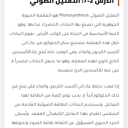
الدرس 2-7: التمثيل الضوئي
التمثيل الضوئي Photosynthesis هو العملية الحيوية
الجوهرية التي تصنع بها النباتات الخضراء غذاءها، وهو
اللبنة الأساسية في الحياة على كوكب الأرض. تقوم النباتات
خلال هذه العملية بتصنيع سكر الجلوكوز من غاز ثاني
أكسيد الكربون والماء، وفي الوقت ذاته يُنتج غاز الأكسجين
كناتج ثانوي لهذه العملية، وهو ما يجعل النباتات مصدراً لا
غنى عنه للأكسجين الذي نتنفسه.
إذا قمت بخلط غاز ثاني أكسيد الكربون والماء فلن ينتج من
ذلك الجلوكوز أبداً؛ إذ يجب توفر كمية من الطاقة لهذا
التفاعل. وتستخدم النباتات الطاقة الضوئية القادمة من
الشمس للقيام بهذا التفاعل الكيميائي المعقد. ويُسمى
الجزء الحيوي المسؤول عن التقاط طاقة الضوء وتحويلها