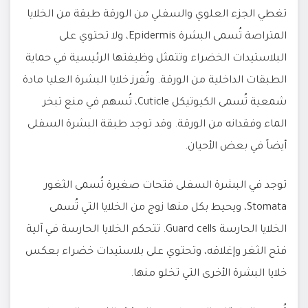
تغطي الجزء العلوي والسفلي من الورقة طبقة من الخلايا
المتراصة تُسمى البشرة Epidermis، ولا تحتوي على
البلاستيدات الخضراء وتتمثل وظيفتها الرئيسية في حماية
الطبقات الداخلية من الورقة. وتُفرز خلايا البشرة العليا مادة
شمعية تُسمى الكيوتيكل Cuticle، تُسهم في منع تبخر
الماء وفقدانه من الورقة. وقد توجد طبقة البشرة السفلى
أيضاً في بعض الأحيان.
توجد في البشرة السفلى فتحات صغيرة تُسمى الثغور
Stomata، ويحيط بكل منها زوج من الخلايا التي تُسمى
الخلايا الحارسة Guard cells. تتحكم الخلايا الحارسة في آلية
فتح الثغر وإغلاقه، وتحتوي على بلاستيدات خضراء بعكس
خلايا البشرة الأخرى التي تخلو منها.