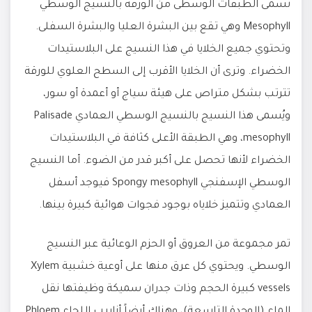
تُسمى الطبقات الوسطى من الورقة بالنسيج الوسطي
Mesophyll وهي تقع بين البشرة العليا والبشرة السفلى.
وتحتوي جميع الخلايا في هذا النسيج على البلاستيدات
الخضراء. وترى أن الخلايا الأقرب إلى السطح العلوي للورقة
تترتب بشكل متراص على هيئة سياج أو أعمدة أو سور،
ويُسمى هذا النسيج بالنسيج الوسطي العمادي Palisade
mesophyll، وهي الطبقة الأعلى كثافة في البلاستيدات
الخضراء لأنها تحصل على أكبر قدر من الضوء. أما النسيج
الوسطي الإسفنجي Spongy mesophyll فيوجد أسفل
العمادي وتتميز خلاياه بوجود فجوات هوائية كبيرة بينها.
تمر مجموعة من العروق أو الحزم الوعائية عبر النسيج
الوسطي. ويحتوي كل عرق منها على أوعية خشبية Xylem
vessels كبيرة الحجم وذات جدران سميكة وظيفتها نقل
الماء (الوحدة التاسعة)، وهناك أيضاً أنابيب اللحاء Phloem